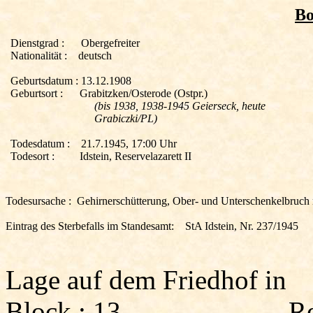
Bo
Dienstgrad :
Obergefreiter
Nationalität :
deutsch
Geburtsdatum :
13.12.1908
Geburtsort :
Grabitzken
/
Osterode (Ostpr.)
(bis 1938, 1938-1945 Geierseck, heute
Grabiczki/PL)
Todesdatum :
21.7.1945, 17:00 Uhr
Todesort :
Idstein, Reservelazarett II
Todesursache :
Gehirnerschütterung, Ober- und Unterschenkelbruch
Eintrag des Sterbefalls im Standesamt:
StA
Idstein, Nr. 237/1945
Lage auf dem Friedhof in
Block :
13
Re