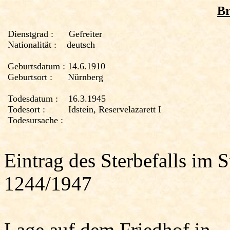
Br
Dienstgrad :
Gefreiter
Nationalität :
deutsch
Geburtsdatum :
14.6.1910
Geburtsort :
Nürnberg
Todesdatum :
16.3.1945
Todesort :
Idstein, Reservelazarett I
Todesursache :
Eintrag des Sterbefalls im 
1244/1947
Lage auf dem Friedhof in