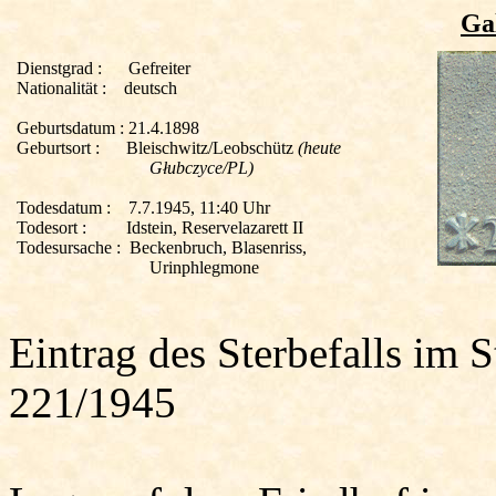
Ga
Dienstgrad :
Gefreiter
Nationalität :
deutsch
Geburtsdatum :
21.4.1898
Geburtsort :
Bleischwitz
/
Leobschütz
(heute
Głubczyce
/PL)
Todesdatum :
7.7.1945, 11:40 Uhr
Todesort :
Idstein, Reservelazarett II
Todesursache :
Beckenbruch, Blasenriss,
Urinphlegmone
Eintrag des Sterbefalls im 
221/1945