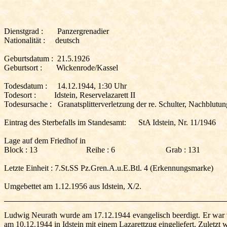
Dienstgrad :
Panzergrenadier
Nationalität :
deutsch
Geburtsdatum :
21.5.1926
Geburtsort :
Wickenrode/Kassel
Todesdatum :
14.12.1944, 1:30 Uhr
Todesort :
Idstein, Reservelazarett II
Todesursache :
Granatsplitterverletzung der re. Schulter, Nachblutu
Eintrag des Sterbefalls im Standesamt:
StA Idstein, Nr. 11/1946
Lage auf dem Friedhof in
Block :
13
Reihe : 6
Grab : 131
Letzte Einheit :
7.St.SS Pz.Gren.A.u.E.Btl. 4 (Erkennungsmarke)
Umgebettet am 1.12.1956 aus Idstein, X/2.
Ludwig Neurath wurde am 17.12.1944 evangelisch beerdigt. Er war v
am 10.12.1944 in Idstein mit einem Lazarettzug eingeliefert. Zuletzt