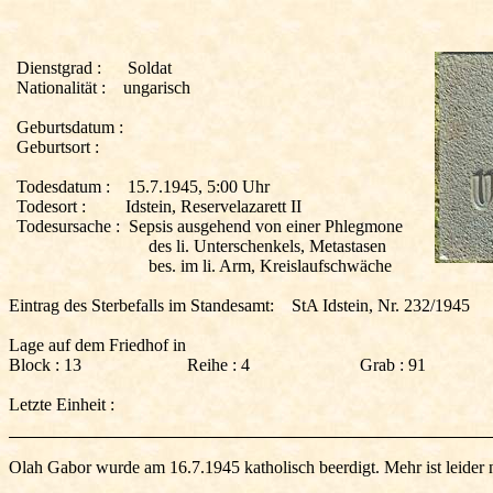
Dienstgrad :
Soldat
Nationalität :
ungarisch
Geburtsdatum :
Geburtsort :
Todesdatum :
15.7.1945, 5:00 Uhr
Todesort :
Idstein, Reservelazarett II
Todesursache :
Sepsis ausgehend von einer Phlegmone
des li. Unterschenkels, Metastasen
bes. im li. Arm, Kreislaufschwäche
Eintrag des Sterbefalls im Standesamt:
StA
Idstein, Nr. 232/1945
Lage auf dem Friedhof in
Block :
13
Reihe : 4
Grab : 91
Letzte Einheit :
Olah
Gabor wurde am 16.7.1945 katholisch beerdigt. Mehr ist leider 